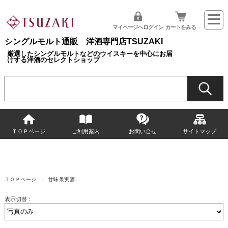
マイページへログイン
カートをみる
シングルモルト通販 洋酒専門店TSUZAKI
厳選したシングルモルトなどのウイスキーを中心にお届
けする洋酒のセレクトショップ
ＴＯＰページ
ご利用案内
お問い合せ
サイトマップ
ＴＯＰページ
甘味果実酒
表示切替：