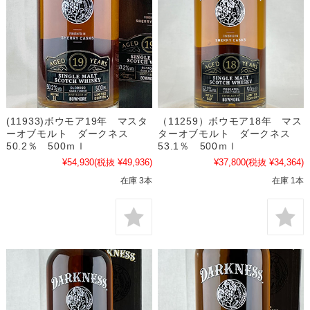
(11933)ボウモア19年 マスタ
（11259）ボウモア18年 マス
ーオブモルト ダークネス
ターオブモルト ダークネス
50.2％ 500ｍｌ
53.1％ 500ｍｌ
¥54,930
(税抜 ¥49,936)
¥37,800
(税抜 ¥34,364)
在庫 3本
在庫 1本