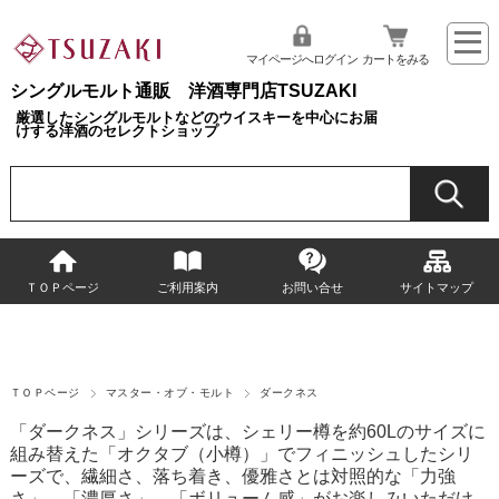
マイページへログイン
カートをみる
シングルモルト通販 洋酒専門店TSUZAKI
厳選したシングルモルトなどのウイスキーを中心にお届
けする洋酒のセレクトショップ
ＴＯＰページ
ご利用案内
お問い合せ
サイトマップ
ＴＯＰページ
マスター・オブ・モルト
ダークネス
「ダークネス」シリーズは、シェリー樽を約60Lのサイズに
組み替えた「オクタブ（小樽）」でフィニッシュしたシリ
ーズで、繊細さ、落ち着き、優雅さとは対照的な「力強
さ」、「濃厚さ」、「ボリューム感」がお楽しみいただけ