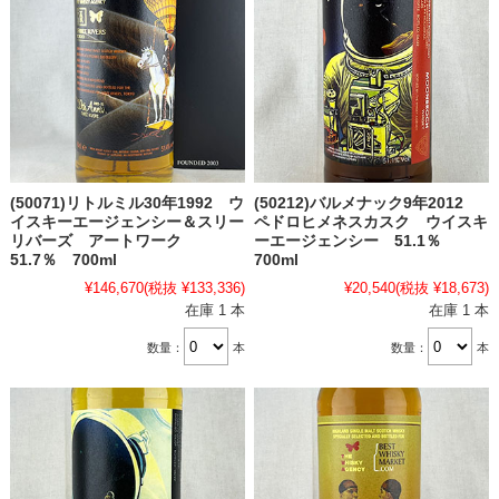
(50071)リトルミル30年1992 ウ
(50212)バルメナック9年2012
イスキーエージェンシー＆スリー
ペドロヒメネスカスク ウイスキ
リバーズ アートワーク
ーエージェンシー 51.1％
51.7％ 700ml
700ml
¥146,670
(税抜 ¥133,336)
¥20,540
(税抜 ¥18,673)
在庫 1 本
在庫 1 本
数量：
本
数量：
本