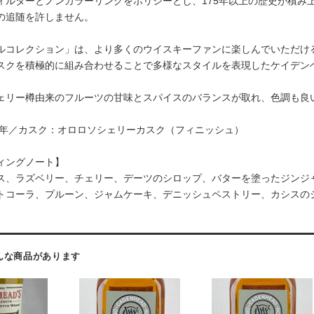
ィルターとノンカラーリングをポリシーとし、175年以上の歴史が積み
の追随を許しません。
ルコレクション」は、より多くのウイスキーファンに楽しんでいただけ
スクを積極的に組み合わせることで多様なスタイルを表現したケイデンヘ
ェリー樽由来のフルーツの甘味とスパイスのバランスが取れ、色調も良
13年／カスク：オロロソシェリーカスク（フィニッシュ）
ィングノート】
ス、ラズベリー、チェリー、デーツのシロップ、バターを塗ったジンジ
トコーラ、プルーン、ジャムケーキ、デニッシュペストリー、カシスの
んな商品があります