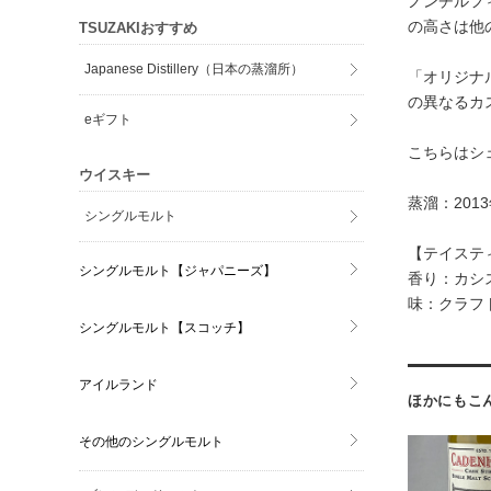
ノンチルフ
の高さは他
TSUZAKIおすすめ
Japanese Distillery（日本の蒸溜所）
「オリジナ
の異なるカ
eギフト
こちらはシ
ウイスキー
蒸溜：20
シングルモルト
【テイステ
シングルモルト【ジャパニーズ】
香り：カシ
味：クラフ
シングルモルト【スコッチ】
アイルランド
ほかにもこ
その他のシングルモルト