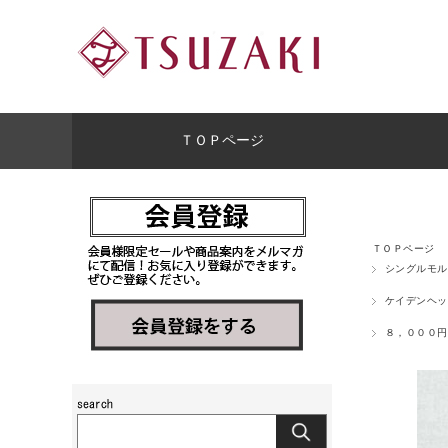
ＴＯＰページ
ＴＯＰページ
シングルモル
ケイデンヘッ
８，０００円