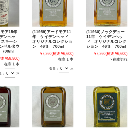
ボウモア15年
(11959)アードモア11
(11960)ノックデュー
イデンヘッ
年 ケイデンヘッド
11年 ケイデンヘッ
ウイスキーシ
オリジナルコレクショ
ド オリジナルコレク
ャンベルタウ
ン 46％ 700ml
ション 46％ 700ml
 700ml
¥7,260
(税抜 ¥6,600)
¥7,260
(税抜 ¥6,600)
抜 ¥59,900)
在庫 1 本
×在庫切れ
在庫 1 本
数量：
本
量：
本