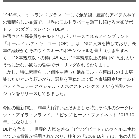
1948年スコットランド グラスゴーにて創業後、豊富なアイテムやそ
の素晴らしい品質で、世界のモルトラバーを魅了し続ける大御所ボ
トラーのダグラスレイン（DL)社。
厳選された高品質なモルトだけがリリースされるメインブランド
「オールド パティキュラー（OP）」は、特に人気を博しており、長
年の経験からそのウイスキーのポテンシャルを最大限引き出すべ
く、｢18年熟成以下の樽は48.4度｣｢19年熟成以上の樽は51.5度｣とい
う他にはない彼らの哲学でボトリングされております。
しかし、特に素晴らしい個性を持った絶品モルトを樽出しのまま堪
能したいという願いから、選別を重ねた上で日本市場限定｢オールド
パティキュラー スペシャル・カスクストレングス｣という特別バー
ジョンをリリースしてきました。
今回の最新作は、昨年大好評いただきました特別ラベルのシークレ
ット・アイラ・ブランド、「ビッグ ピーツ・ファイネスト 2013 10
年」になります！
DL社を代表し、世界的人気を誇る「ビッグ ピート」のラベルに使わ
れている背景が採用されており、昨年の「2006 15年」は、あの人気