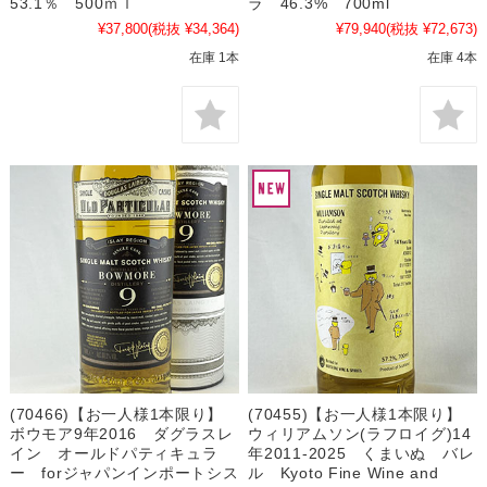
53.1％ 500ｍｌ
ラ 46.3% 700ml
¥37,800
(税抜 ¥34,364)
¥79,940
(税抜 ¥72,673)
在庫 1本
在庫 4本
(70466)【お一人様1本限り】
(70455)【お一人様1本限り】
ボウモア9年2016 ダグラスレ
ウィリアムソン(ラフロイグ)14
イン オールドパティキュラ
年2011-2025 くまいぬ バレ
ー forジャパンインポートシス
ル Kyoto Fine Wine and