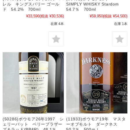
レル キングスバリー ゴール
SIMPLY WHISKY Stardom
ド 54.2% 700ml
54.7％ 700ml
¥33,590
(税抜 ¥30,536)
¥59,950
(税抜 ¥54,500)
在庫 4本
在庫 1本
(50286)ボウモア26年1997 シ
(11933)ボウモア19年 マスタ
ェリーバット ベリーブラザー
ーオブモルト ダークネス
ズ＆ラッド(BB&R) 48.1％
50.2％ 500ｍｌ