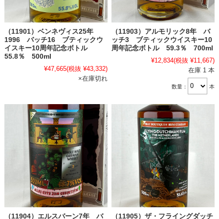
（11901）ベンネヴィス25年
（11903）アルモリック8年 バ
1996 バッチ16 ブティックウ
ッチ3 ブティックウイスキー10
イスキー10周年記念ボトル
周年記念ボトル 59.3％ 700ml
55.8％ 500ml
¥12,834
(税抜 ¥11,667)
¥47,665
(税抜 ¥43,332)
在庫 1 本
×在庫切れ
数量：
本
（11904）エルスバーン7年 バ
（11905）ザ・フライングダッチ