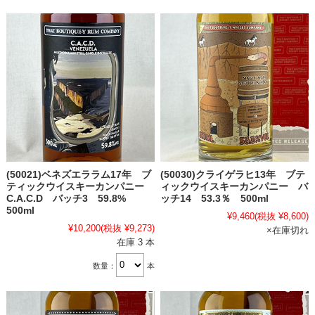
(50021)ベネズエララム17年 ブ
(50030)クライゲラヒ13年 ブテ
ティックウイスキーカンパニー
ィックウイスキーカンパニー バ
C.A.C.D バッチ3 59.8%
ッチ14 53.3％ 500ml
500ml
¥9,460
(税抜 ¥8,600)
¥10,200
(税抜 ¥9,273)
×在庫切れ
在庫 3 本
数量：
本