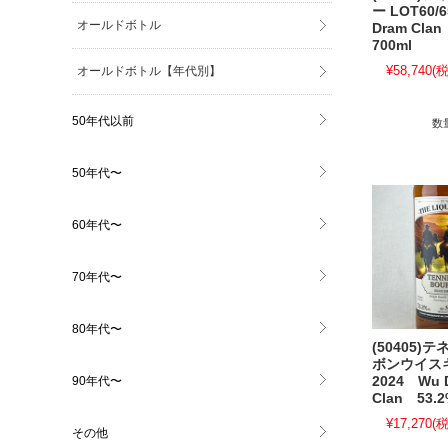
ー LOT60/
オールドボトル
Dram Cla
700ml
¥58,740
(税
オールドボトル【年代別】
50年代以前
数
50年代〜
60年代〜
70年代〜
80年代〜
(50405)
ボンウイスキ
90年代〜
2024 Wu 
Clan 53.
¥17,270
(税
その他