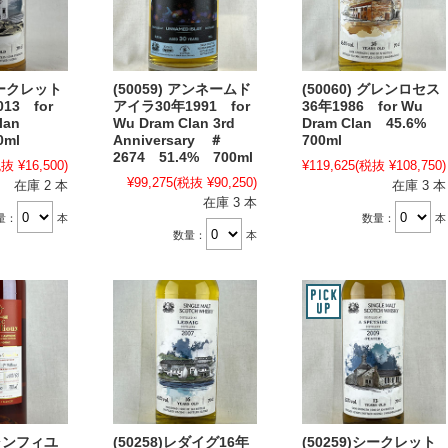
 シークレット
(50059) アンネームド
(50060) グレンロセス
13 for
アイラ30年1991 for
36年1986 for Wu
Clan
Wu Dram Clan 3rd
Dram Clan 45.6%
0ml
Anniversary ＃
700ml
2674 51.4% 700ml
抜 ¥16,500)
¥119,625
(税抜 ¥108,750)
¥99,275
(税抜 ¥90,250)
在庫 2 本
在庫 3 本
在庫 3 本
量：
本
数量：
本
数量：
本
ジャンフィユ
(50258)レダイグ16年
(50259)シークレット