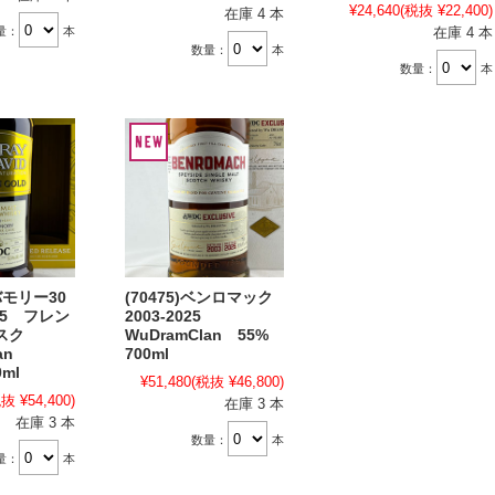
¥24,640
(税抜 ¥22,400)
在庫 4 本
量：
本
在庫 4 本
数量：
本
数量：
本
トバモリー30
(70475)ベンロマック
025 フレン
2003-2025
カスク
WuDramClan 55%
lan
700ml
0ml
¥51,480
(税抜 ¥46,800)
抜 ¥54,400)
在庫 3 本
在庫 3 本
数量：
本
量：
本