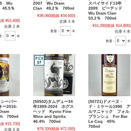
65 Wu
2007 Wu Dram
スペイサイド13年
n 45.5％
Clan 49.2％ 700ml
2009 ピーテッド
Wu Dram Clan
¥38,060
(税抜 ¥34,600)
53.2％ 700ml
抜 ¥53,400)
在庫 3 本
¥16,280
(税抜 ¥14,800)
在庫 2 本
数量：
本
在庫 4 本
量：
本
数量：
本
テネシーバー
(50502)タムデュー34
(50721)ドメーヌ・
ー2016-
年1989-2024 ホグス
ド・ミケール1990 ア
Dram
ヘッド Kyoto Fine
ルマニャック フォル
2% 700ml
Wine and Spirits
ブランシュ For Bar
46.4% 700ml
Le Coq 45%
抜 ¥15,700)
700ml
¥79,200
(税抜 ¥72,000)
在庫 6 本