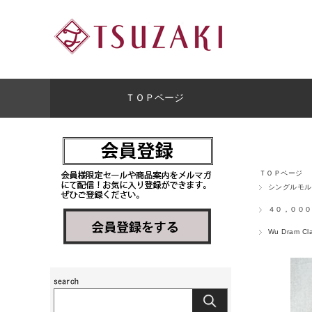
ＴＯＰページ
ＴＯＰページ
シングルモル
４０，０００
Wu Dram Cl