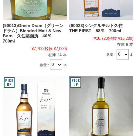
(90013)Green Dram（グリーン
(90023)シングルモルト久住
ドラム）Blended Malt & New
THE FIRST 58％ 700ml
Born 久住蒸溜所 46％
¥16,720
(税抜 ¥15,200)
700ml
在庫 9 本
¥7,700
(税抜 ¥7,000)
在庫 24 本
数量：
本
数量：
本