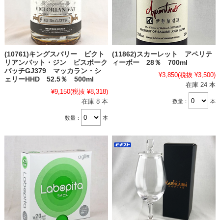
(10761)キングスバリー ビクト
(11862)スカーレット アペリテ
リアンバット・ジン ビスポーク
ィーボー 28％ 700ml
バッチGJ379 マッカラン・シ
¥3,850
(税抜 ¥3,500)
ェリーHHD 52.5％ 500ml
在庫 24 本
¥9,150
(税抜 ¥8,318)
在庫 8 本
数量：
本
数量：
本