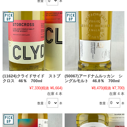
数量：
本
(11624)クライドサイド ストブ
(50067)アードナムルッカン シ
クロス 46％ 700ml
ングルモルト 46.8％ 700ml
¥7,330
(税抜 ¥6,664)
¥8,470
(税抜 ¥7,700)
在庫 4 本
在庫 4 本
数量：
本
数量：
本