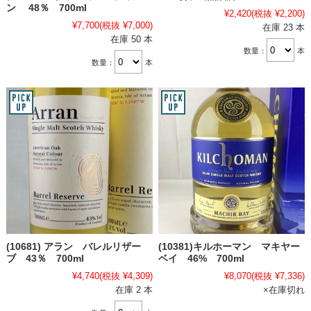
ン 48％ 700ml
¥2,420
(税抜 ¥2,200)
¥7,700
(税抜 ¥7,000)
在庫 23 本
在庫 50 本
数量：
本
数量：
本
(10681) アラン バレルリザー
(10381)キルホーマン マキヤー
ブ 43％ 700ml
ベイ 46% 700ml
¥4,740
(税抜 ¥4,309)
¥8,070
(税抜 ¥7,336)
在庫 2 本
×在庫切れ