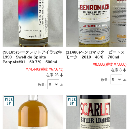
(50165)シークレットアイラ32年
(11460)ベンロマック ピートス
1990 Swell de Spirits
モーク 2010 46％ 700ml
Penpals#01 50.7％ 500ml
¥8,580
(税抜 ¥7,800)
¥74,440
(税抜 ¥67,673)
在庫 8 本
在庫 26 本
数量：
本
数量：
本