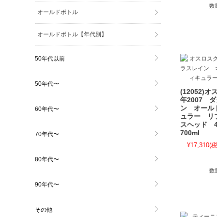
数
オールドボトル
オールドボトル【年代別】
50年代以前
50年代〜
(12052)
年2007 
ン オール
60年代〜
ュラー リ
スヘッド 4
700ml
70年代〜
¥17,310
(税
80年代〜
数
90年代〜
その他