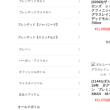
ブレンデッドモルト
(50569)
ロンズ シ
クフィニッ
ブレンデッドウイスキー
グラスレイ
デッドモル
700ml
ブレンデッド【ジャパニーズ】
¥11,490
(税
ブレンデッド【スコッチなど】
数
グレーン
バーボン・アメリカン
オフィシャルボトル
(11441)
ウイスキーツール
10年 ダ
ン プレ
XMAS 46％
訳ありアイテム
¥12,470
(税
オールドボトル