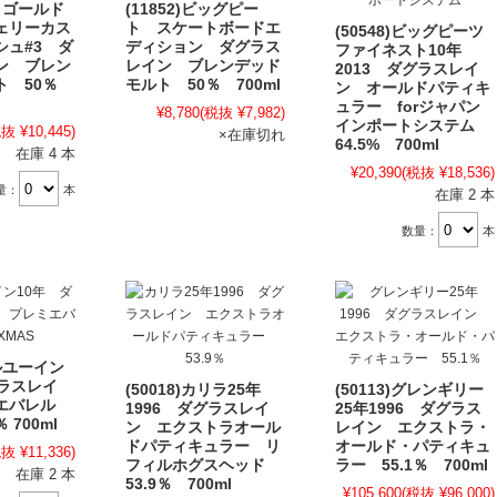
ザ・ゴールド
(11852)ビッグピー
ェリーカス
ト スケートボードエ
(50548)ビッグピーツ
シュ#3 ダ
ディション ダグラス
ファイネスト10年
ン ブレン
レイン ブレンデッド
2013 ダグラスレイ
ト 50％
モルト 50％ 700ml
ン オールドパティキ
ュラー forジャパン
¥8,780
(税抜 ¥7,982)
インポートシステム
抜 ¥10,445)
×在庫切れ
64.5% 700ml
在庫 4 本
¥20,390
(税抜 ¥18,536)
量：
本
在庫 2 本
数量：
本
ダルユーイン
グラスレイ
(50018)カリラ25年
(50113)グレンギリー
ミエバレル
1996 ダグラスレイ
25年1996 ダグラス
 700ml
ン エクストラオール
レイン エクストラ・
ドパティキュラー リ
オールド・パティキュ
抜 ¥11,336)
フィルホグスヘッド
ラー 55.1％ 700ml
在庫 2 本
53.9％ 700ml
¥105,600
(税抜 ¥96,000)