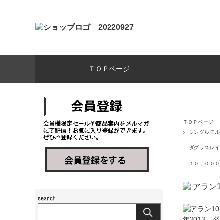
ＴＯＰページ
ＴＯＰページ
シングルモル
ダグラスレイ
１０，０００