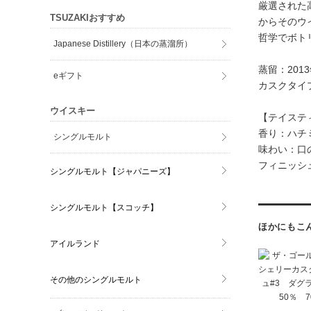
厳選された
TSUZAKIおすすめ
からそのウイ
哲学でボト
Japanese Distillery（日本の蒸溜所）
蒸留：201
eギフト
カスクタイ
ウイスキー
【テイステ
香り：ハチ
シングルモルト
味わい：口
フィニッシ
シングルモルト【ジャパニーズ】
シングルモルト【スコッチ】
ほかにもこ
アイルランド
その他のシングルモルト