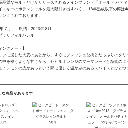
高品質なモルトだけがリリースされるメインブランド「オールド パティ
スキーのポテンシャルを最大限引き出すべく、｢18年熟成以下の樽は48.
リングされております。
3年 7月 瓶詰：2023年 8月
プ：リフィルバレル
ィングノート】
ミツに浸した大麦のあとから、すぐにフレッシュな桃とたっぷりのクリ
の中を覆うような甘さから、セビルオレンジのマーマレードと糖蜜のタ
ュ：レモンの皮があっという間に優しく温かみのあるスパイスとひとつ
んな商品があります