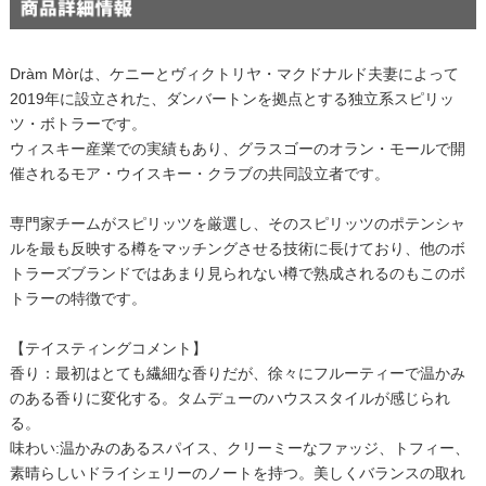
Dràm Mòrは、ケニーとヴィクトリヤ・マクドナルド夫妻によって
2019年に設立された、ダンバートンを拠点とする独立系スピリッ
ツ・ボトラーです。
ウィスキー産業での実績もあり、グラスゴーのオラン・モールで開
催されるモア・ウイスキー・クラブの共同設立者です。
専門家チームがスピリッツを厳選し、そのスピリッツのポテンシャ
ルを最も反映する樽をマッチングさせる技術に⾧けており、他のボ
トラーズブランドではあまり見られない樽で熟成されるのもこのボ
トラーの特徴です。
【テイスティングコメント】
香り：最初はとても繊細な香りだが、徐々にフルーティーで温かみ
のある香りに変化する。タムデューのハウススタイルが感じられ
る。
味わい:温かみのあるスパイス、クリーミーなファッジ、トフィー、
素晴らしいドライシェリーのノートを持つ。美しくバランスの取れ