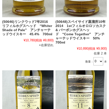
(50646)リンクウッド7年2016
(50648)スペイサイド蒸溜所10年
リフィルホグスヘッド “Whiter
2014 1stフィルオロロソカスク
Shade of Pale” アンチャーテ
& バーボンホグスヘッ
ッドウイスキー 45.4% 700ml
ド “Come Together” アンチ
ャーテッドウイスキー 50%
¥10,780
(税抜 ¥9,800)
700ml
×在庫切れ
¥10,890
(税抜 ¥9,900)
在庫 2 本
数量：
本