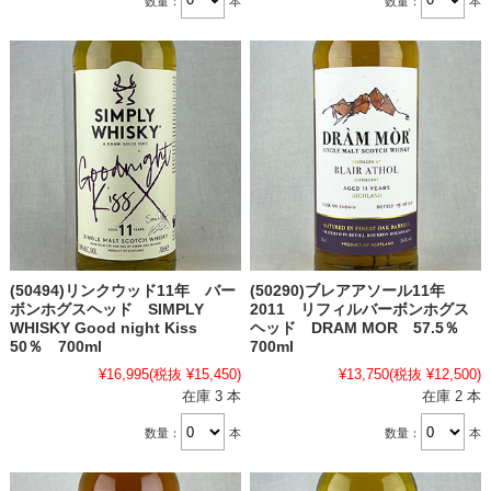
数量：
本
数量：
本
(50494)リンクウッド11年 バー
(50290)ブレアアソール11年
ボンホグスヘッド SIMPLY
2011 リフィルバーボンホグス
WHISKY Good night Kiss
ヘッド DRAM MOR 57.5％
50％ 700ml
700ml
¥16,995
(税抜 ¥15,450)
¥13,750
(税抜 ¥12,500)
在庫 3 本
在庫 2 本
数量：
本
数量：
本