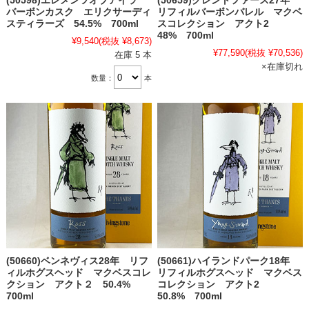
(50598)エレメンツオブアイラ
(50659)グレントファース27年
バーボンカスク エリクサーディ
リフィルバーボンバレル マクベ
スティラーズ 54.5% 700ml
スコレクション アクト2
48% 700ml
¥9,540
(税抜 ¥8,673)
¥77,590
(税抜 ¥70,536)
在庫 5 本
×在庫切れ
数量：
本
(50660)ベンネヴィス28年 リフ
(50661)ハイランドパーク18年
ィルホグスヘッド マクベスコレ
リフィルホグスヘッド マクベス
クション アクト２ 50.4%
コレクション アクト2
700ml
50.8% 700ml