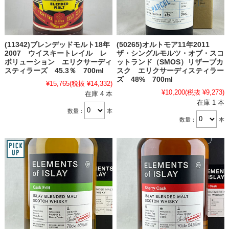
(11342)ブレンデッドモルト18年
(50265)オルトモア11年2011
2007 ウイスキートレイル レ
ザ・シングルモルツ・オブ・スコ
ボリューション エリクサーディ
ットランド（SMOS）リザーブカ
スティラーズ 45.3％ 700ml
スク エリクサーディスティラー
ズ 48% 700ml
¥15,765
(税抜 ¥14,332)
¥10,200
(税抜 ¥9,273)
在庫 4 本
在庫 1 本
数量：
本
数量：
本