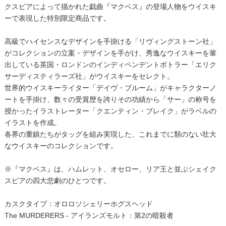
クスピアによって描かれた戯曲『マクベス』の登場人物をウイスキ
ーで表現した特別限定商品です。
高級でハイセンスなデザインを手掛ける「リヴィングストーン社」
がコレクションの立案・デザインを手がけ、秀逸なウイスキーを輩
出している英国・ロンドンのインディペンデントボトラー「エリク
サーディスティラーズ社」がウイスキーをセレクト。
世界的ウイスキーライター「デイヴ・ブルーム」がキャラクターノ
ートを手掛け、数々の受賞歴を誇りその功績から「サー」の称号を
授かったイラストレーター「クエンティン・ブレイク」がラベルの
イラストを作成。
各界の重鎮たちがタッグを組み実現した、これまでに類のない壮大
なウイスキーのコレクションです。
※『マクベス』は、ハムレット、オセロー、リア王と並ぶシェイク
スピアの四大悲劇のひとつです。
カスクタイプ：オロロソシェリーホグスヘッド
The MURDERERS - アイランズモルト：第2の暗殺者