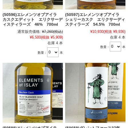
(50596)エレメンツオブアイラ
(50597)エレメンツオブアイラ
カスクエディット エリクサーデ
シェリーカスク エリクサーディ
ィスティラーズ 46% 700ml
スティラーズ 54.5% 700ml
通常販売価格:
¥7,260
(税込)
¥10,930
(税抜 ¥9,936)
¥6,500
(税抜 ¥5,909)
在庫 4 本
在庫 4 本
数量：
本
数量：
本