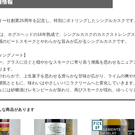
イー社創業25周年を記念し、特別にボトリングしたシングルカスクです
08は、ホグスヘッドの16年熟成で、シングルカスクのカスクストレング
感のピートスモークとやわらかな旨みが広がるシングルカスクです。
ィングノート】
ー。グラスに注ぐと穏やかなスモークに寄り添う潮風を思わせるニュア
ります。
やわらかで、上生菓子を思わせる滑らかな甘味が広がり、ライムの爽や
潮気とともに、味わいはやさしいバニラクリームへと変化していきます
ュには砂糖漬けレモンピールが加わり、再びスモークが現れ、ゆっくり
んな商品があります