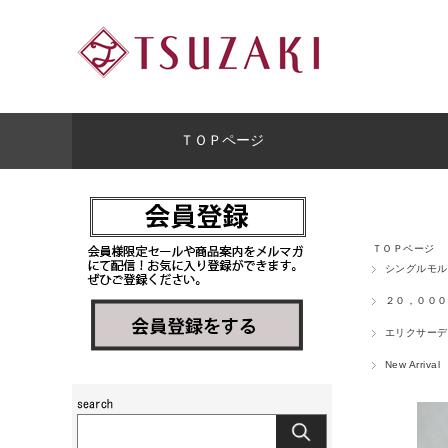
ＴＯＰページ
ＴＯＰページ
シングルモル
２０，０００
エリクサーデ
New Arri