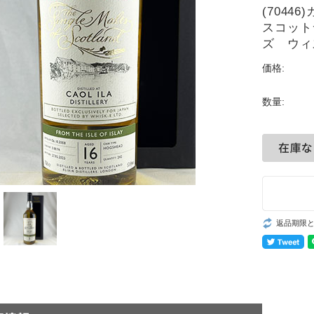
(7044
スコット
ズ ウィス
価格:
数量:
返品期限