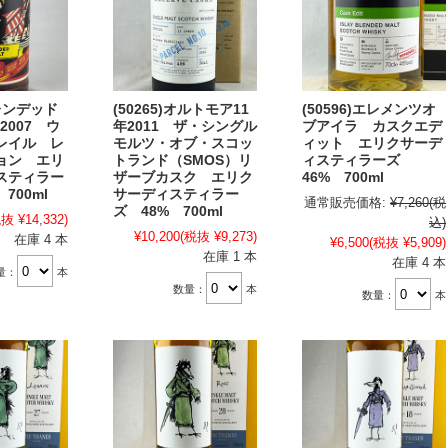
ブレンデッド
(50265)オルトモア11
(50596)エレメンツオ
2007 ウ
年2011 ザ・シングル
ブアイラ カスクエデ
レイル レ
モルツ・オブ・スコッ
ィット エリクサーデ
ョン エリ
トランド（SMOS）リ
ィスティラーズ
スティラー
ザーブカスク エリク
46% 700ml
 700ml
サーディスティラー
通常販売価格:
¥7,260
(税
ズ 48% 700ml
抜 ¥14,332)
込)
¥10,200
(税抜 ¥9,273)
在庫 4 本
¥6,500
(税抜 ¥5,909)
在庫 1 本
在庫 4 本
量：
本
数量：
本
数量：
本