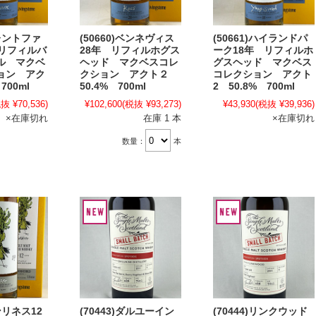
グレントファ
(50660)ベンネヴィス
(50661)ハイランドパ
 リフィルバ
28年 リフィルホグス
ーク18年 リフィルホ
ル マクベ
ヘッド マクベスコレ
グスヘッド マクベス
ョン アク
クション アクト２
コレクション アクト
700ml
50.4% 700ml
2 50.8% 700ml
抜 ¥70,536)
¥102,600
(税抜 ¥93,273)
¥43,930
(税抜 ¥39,936)
×在庫切れ
在庫 1 本
×在庫切れ
数量：
本
ベンリネス12
(70443)ダルユーイン
(70444)リンクウッド