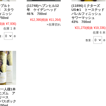
テンプルト
(11748)ヘブンヒル12
(11896)ミクターズ
年 スタウ
年 ケイデンヘッド
US★1 トーステッド
ィニッシ
46％ 700ml
バレルフィニッシュ
50ml
サワーマッシュ
¥12,390
(税抜 ¥11,264)
43% 700ml
税抜 ¥7,936)
×在庫切れ
¥21,270
(税抜 ¥19,336)
在庫 1 本
在庫 6 本
量：
本
数量：
本
【お一人様1本
ニズム ア
リース
ンパスボック
00ml