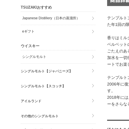
TSUZAKIおすすめ
テンプルト
Japanese Distillery（日本の蒸溜所）
た年1回の
eギフト
香りはミル
ベルベット
ウイスキー
ごたえのあ
シングルモルト
加水を一切
ートでお楽
シングルモルト【ジャパニーズ】
テンプルト
2006年
シングルモルト【スコッチ】
す。
2018年
アイルランド
ーをさらな
その他のシングルモルト