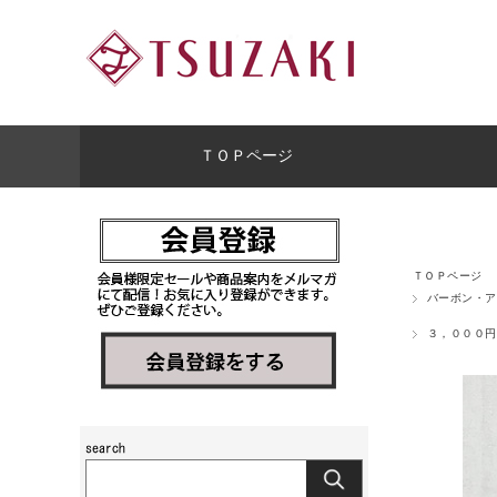
ＴＯＰページ
ＴＯＰページ
バーボン・ア
３，０００円