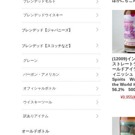
ほかにもこ
ブレンデッドモルト
ブレンデッドウイスキー
ブレンデッド【ジャパニーズ】
ブレンデッド【スコッチなど】
(12009)
グレーン
ストレートラ
ールドアイ
ィニッシュ S
バーボン・アメリカン
Spirits W
the World
オフィシャルボトル
56.2% 50
¥9,955
(
ウイスキーツール
訳ありアイテム
オールドボトル