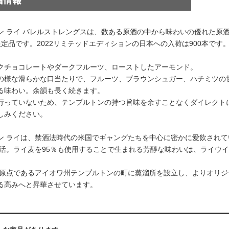
ン ライ バレルストレングスは、数ある原酒の中から味わいの優れた原
限定品です。2022リミテッドエディションの日本への入荷は900本です
クチョコレートやダークフルーツ、ローストしたアーモンド。
の様な滑らかな口当たりで、フルーツ、ブラウンシュガー、ハチミツの
る味わい。余韻も長く続きます。
行っていないため、テンプルトンの持つ旨味を余すことなくダイレクト
しみください。
ン ライは、禁酒法時代の米国でギャングたちを中心に密かに愛飲されて
に復活。ライ麦を95％も使用することで生まれる芳醇な味わいは、ライ
には原点であるアイオワ州テンプルトンの町に蒸溜所を設立し、よりオリ
る高みへと昇華させています。