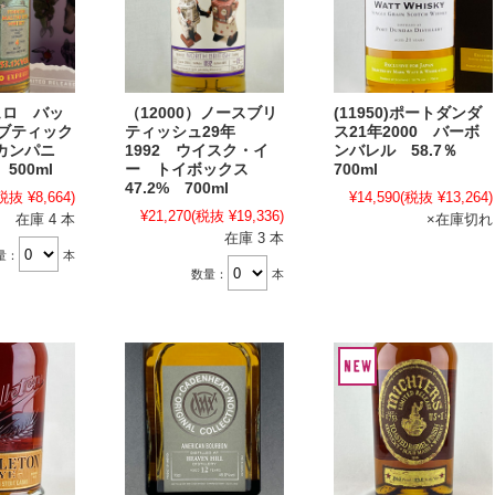
キュロ バッ
（12000）ノースブリ
(11950)ポートダンダ
 ブティック
ティッシュ29年
ス21年2000 バーボ
カンパニ
1992 ウイスク・イ
ンバレル 58.7％
 500ml
ー トイボックス
700ml
47.2% 700ml
税抜 ¥8,664)
¥14,590
(税抜 ¥13,264)
¥21,270
(税抜 ¥19,336)
在庫 4 本
×在庫切れ
在庫 3 本
量：
本
数量：
本