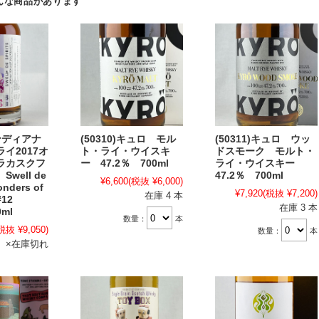
んな商品があります
インディアナ
(50310)キュロ モル
(50311)キュロ ウッ
イ2017オ
ト・ライ・ウイスキ
ドスモーク モルト・
ラカスクフ
ー 47.2％ 700ml
ライ・ウイスキー
well de
47.2％ 700ml
¥6,600
(税抜 ¥6,000)
onders of
¥7,920
(税抜 ¥7,200)
在庫 4 本
 #12
在庫 3 本
0ml
数量：
本
税抜 ¥9,050)
数量：
本
×在庫切れ