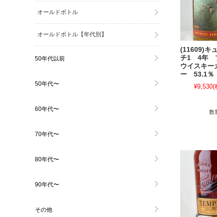
オールドボトル
オールドボトル【年代別】
(11609)
チ1 4年
50年代以前
ウイスキー
ー 53.1％
50年代〜
¥9,530
(
60年代〜
数
70年代〜
80年代〜
90年代〜
その他