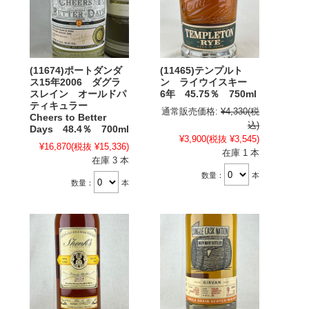
(11674)ポートダンダ
(11465)テンプルト
ス15年2006 ダグラ
ン ライウイスキー
スレイン オールドパ
6年 45.75％ 750ml
ティキュラー
通常販売価格:
¥4,330
(税
Cheers to Better
込)
Days 48.4％ 700ml
¥3,900
(税抜 ¥3,545)
¥16,870
(税抜 ¥15,336)
在庫 1 本
在庫 3 本
数量：
本
数量：
本