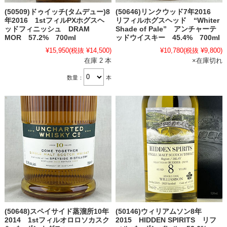
(50509)ドゥイッチ(タムデュー)8
(50646)リンクウッド7年2016
年2016 1stフィルPXホグスヘ
リフィルホグスヘッド “Whiter
ッドフィニッシュ DRAM
Shade of Pale” アンチャーテ
MOR 57.2% 700ml
ッドウイスキー 45.4% 700ml
¥15,950
(税抜 ¥14,500)
¥10,780
(税抜 ¥9,800)
在庫 2 本
×在庫切れ
数量：
本
(50648)スペイサイド蒸溜所10年
(50146)ウィリアムソン8年
2014 1stフィルオロロソカスク
2015 HIDDEN SPIRITS リフ