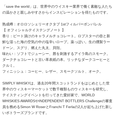
「save the world」は、世界中のウイスキー業界で働く素敵な人たち
の温かさと親しみやすさからインスピレーションを得たものです。
熟成樽：オロロソシェリーオクタブ 1stフィルバーボンバレル
【 オフィシャルテイステングノート 】
香り：ピート漬けのキャラメルチョコレート。ロブスターの壺と新
鮮な湿った海の空気の中の塩辛いロープ。薬っぽい。生の燻製ラー
ドーン、スグリ、燃えた丸太、貝殻。
味わい：ソフトでジューシー、唇を刺激するアイラ島のスモーク。
ダークチョコレートと古い革表紙の本。リッチなダークコーヒーと
クルミ。
フィニッシュ：コーヒー、レザー、スモークソルト、オーク。
SIMPLY WHISKYは、過去20年間スコットランドをはじめとした世
界中のウィスキーマーケットで数千種類ものウィスキーを研究し、
テイスティングイベントを行ってきた愛好家で、WORLD
WHISKIES AWARDSやINDEPENDENT BOTTLERS Challengeの審査
員を務めるSimon W RoserとFranchi T Ferlaの2人が起ち上げた新し
いボトラーズブランドです。