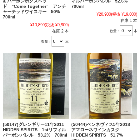
& バーボンホグスヘッ
ィルバーボンバレル 52.6%
ド “Come Together” アンチ
700ml
ャーテッドウイスキー 50%
¥20,900
(税抜 ¥19,000)
700ml
在庫 1 本
¥10,890
(税抜 ¥9,900)
在庫 2 本
数量：
本
数量：
本
(50147)グレンギリー11年2011
(50444)ベンネヴィス5年2018
HIDDEN SPIRITS 1stリフィル
アマローネワインカスク
バーボンバレル 53.2% 700ml
HIDDEN SPIRITS 51.7%