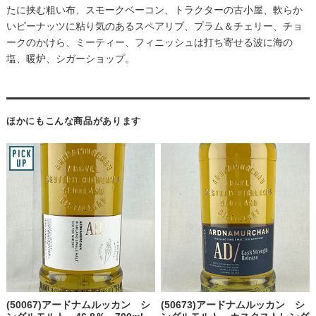
たに挟む粗い布、スモークベーコン、トラクターの古小屋、軟らか
いピーナッツに粘り気のあるスペアリブ、プラム＆チェリー、チョ
ークのかけら、ミーティー、フィニッシュは打ち寄せる波に海の
塩、暖炉、シガーショップ。
ほかにもこんな商品があります
(50067)アードナムルッカン シ
(50673)アードナムルッカン シ