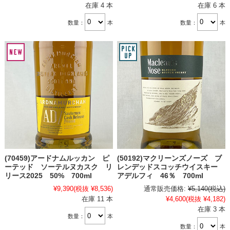
在庫 4 本
在庫 6 本
数量：
本
数量：
本
(70459)アードナムルッカン ピ
(50192)マクリーンズノーズ ブ
ーテッド ソーテルヌカスク リ
レンデッドスコッチウイスキー
リース2025 50% 700ml
アデルフィ 46％ 700ml
¥9,390
(税抜 ¥8,536)
通常販売価格:
¥5,140
(税込)
在庫 11 本
¥4,600
(税抜 ¥4,182)
在庫 3 本
数量：
本
数量：
本