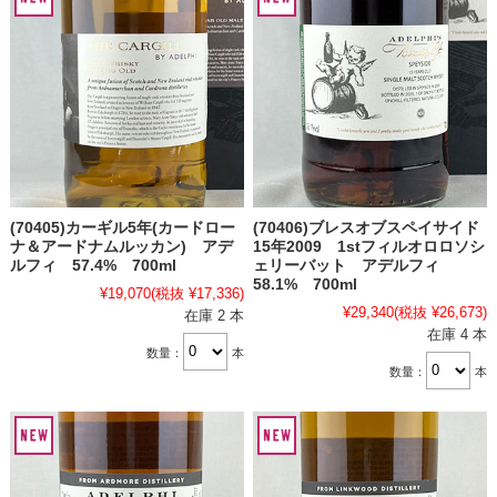
(70405)カーギル5年(カードロー
(70406)ブレスオブスペイサイド
ナ＆アードナムルッカン) アデ
15年2009 1stフィルオロロソシ
ルフィ 57.4% 700ml
ェリーバット アデルフィ
58.1% 700ml
¥19,070
(税抜 ¥17,336)
¥29,340
(税抜 ¥26,673)
在庫 2 本
在庫 4 本
数量：
本
数量：
本