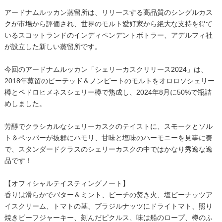
アードナムルッカン蒸留所は、リリースする高品質のシングルカス
クが市場から評価され、世界のモルト愛好家から絶大な支持を得て
いるスコットランドのインディペンデントボトラー、アデルフィ社
が設立した新しい蒸留所です。
今回のアードナムルッカン「シェリーカスクリリース2024」は、
2018年蒸留のピーテッド＆ノンピートのモルトをオロロソシェリー
樽とペドロヒメネスシェリー樽で熟成し、2024年8月に50%で瓶詰
めしました。
芳醇でクラシカルなシェリーカスクのテイストに、スモークとソル
ト＆ペッパーが抜群にハモリ、甘味と塩味のハーモニーを見事に奏
で、スタンダードクラスのシェリーカスクの中ではかなり秀逸な逸
品です！
【オフィシャルテイスティングノート】
香りは滑らかでバター＆ミント、ビーチの焚き火、塩ピーナッツア
イスクリーム、トマトの茎、ブラジルナッツにドライトマト、照り
焼きビーフジャーキー、刻んだピクルス、味は船のロープ、樽のふ