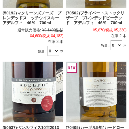
(50192)マクリーンズノーズ ブ
(70502)プライベートストックリ
レンデッドスコッチウイスキー
ザーブ ブレンデッドピーテッ
アデルフィ 46％ 700ml
ド アデルフィ 46％ 700ml
通常販売価格:
¥5,140
(税込)
¥5,870
(税抜 ¥5,336)
¥4,600
(税抜 ¥4,182)
在庫 2 本
在庫 3 本
数量：
本
数量：
本
(50537)ベンネヴィス10年2013
(70405)カーギル5年(カードロー