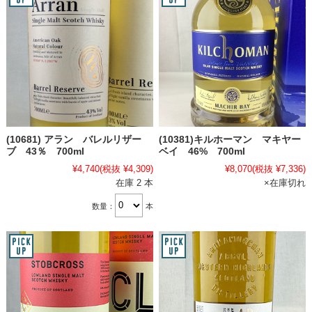
(10681) アラン バレルリザー
(10381)キルホーマン マキヤー
ブ 43％ 700ml
ベイ 46% 700ml
¥4,740
(税抜 ¥4,309)
¥8,070
(税抜 ¥7,336)
在庫 2 本
×在庫切れ
数量：
本