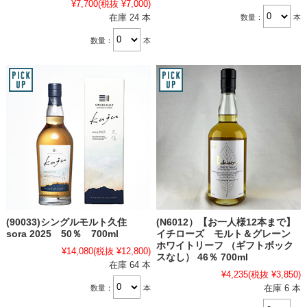
¥7,700
(税抜 ¥7,000)
在庫 24 本
数量：
本
数量：
本
(90033)シングルモルト久住
(N6012）【お一人様12本まで】
sora 2025 50％ 700ml
イチローズ モルト＆グレーン
ホワイトリーフ （ギフトボック
¥14,080
(税抜 ¥12,800)
スなし） 46％ 700ml
在庫 64 本
¥4,235
(税抜 ¥3,850)
在庫 6 本
数量：
本