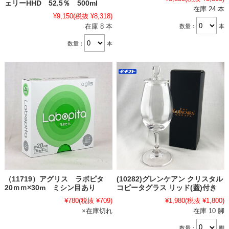
ェリーHHD 52.5％ 500ml
在庫 24 本
¥9,150
(税抜 ¥8,318)
在庫 8 本
数量：
本
数量：
本
（11719）アグリス ラボピタ
(10282)グレンケアン クリスタル
20ｍｍ×30m ミシン目あり
コピータグラス リッド(蓋)付き
¥780
(税抜 ¥709)
¥1,980
(税抜 ¥1,800)
×在庫切れ
在庫 10 脚
数量：
脚