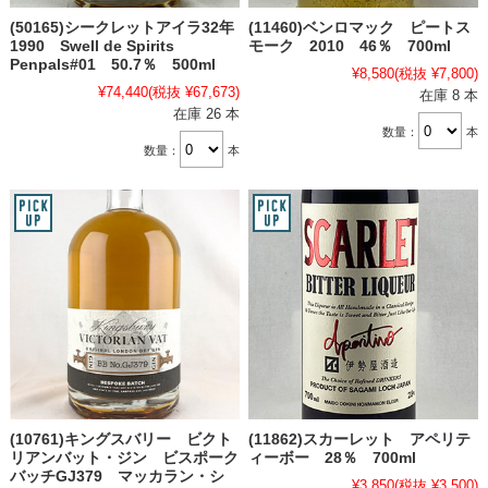
(50165)シークレットアイラ32年
(11460)ベンロマック ピートス
1990 Swell de Spirits
モーク 2010 46％ 700ml
Penpals#01 50.7％ 500ml
¥8,580
(税抜 ¥7,800)
¥74,440
(税抜 ¥67,673)
在庫 8 本
在庫 26 本
数量：
本
数量：
本
(10761)キングスバリー ビクト
(11862)スカーレット アペリテ
リアンバット・ジン ビスポーク
ィーボー 28％ 700ml
バッチGJ379 マッカラン・シ
¥3,850
(税抜 ¥3,500)