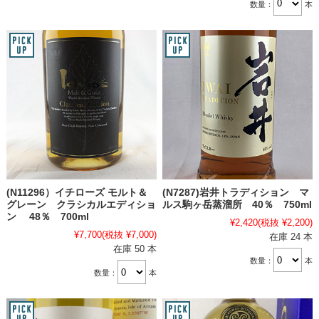
数量：
本
(N11296）イチローズ モルト＆
(N7287)岩井トラディション マ
グレーン クラシカルエディショ
ルス駒ヶ岳蒸溜所 40％ 750ml
ン 48％ 700ml
¥2,420
(税抜 ¥2,200)
¥7,700
(税抜 ¥7,000)
在庫 24 本
在庫 50 本
数量：
本
数量：
本