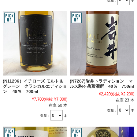
数量：
本
(N11296）イチローズ モルト＆
(N7287)岩井トラディション マ
グレーン クラシカルエディショ
ルス駒ヶ岳蒸溜所 40％ 750ml
ン 48％ 700ml
¥2,420
(税抜 ¥2,200)
¥7,700
(税抜 ¥7,000)
在庫 23 本
在庫 50 本
数量：
本
数量：
本