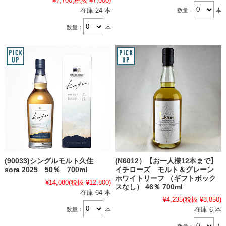
¥7,700
(税抜 ¥7,000)
在庫 24 本
数量：
本
数量：
本
(90033)シングルモルト久住
(N6012）【お一人様12本まで】
sora 2025 50％ 700ml
イチローズ モルト＆グレーン
ホワイトリーフ （ギフトボック
¥14,080
(税抜 ¥12,800)
スなし） 46％ 700ml
在庫 64 本
¥4,235
(税抜 ¥3,850)
在庫 6 本
数量：
本