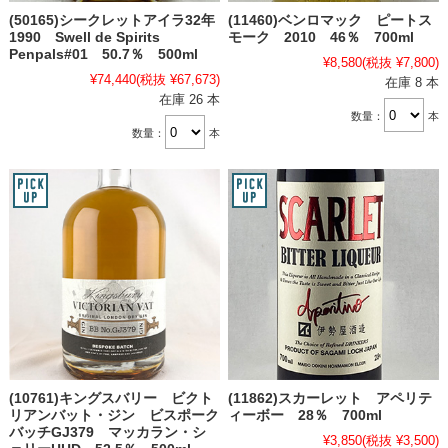
(50165)シークレットアイラ32年
(11460)ベンロマック ピートス
1990 Swell de Spirits
モーク 2010 46％ 700ml
Penpals#01 50.7％ 500ml
¥8,580
(税抜 ¥7,800)
¥74,440
(税抜 ¥67,673)
在庫 8 本
在庫 26 本
数量：
本
数量：
本
(10761)キングスバリー ビクト
(11862)スカーレット アペリテ
リアンバット・ジン ビスポーク
ィーボー 28％ 700ml
バッチGJ379 マッカラン・シ
¥3,850
(税抜 ¥3,500)