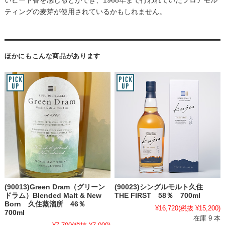
いピート香を感じるとができ、1968年まで行われていたフロアモル
ティングの麦芽が使用されているかもしれません。
ほかにもこんな商品があります
(90013)Green Dram（グリーン
(90023)シングルモルト久住
ドラム）Blended Malt & New
THE FIRST 58％ 700ml
Born 久住蒸溜所 46％
¥16,720
(税抜 ¥15,200)
700ml
在庫 9 本