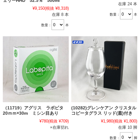
ェリーHHD 52.5％ 500ml
在庫 24 本
¥9,150
(税抜 ¥8,318)
在庫 8 本
数量：
本
数量：
本
（11719）アグリス ラボピタ
(10282)グレンケアン クリスタル
20ｍｍ×30m ミシン目あり
コピータグラス リッド(蓋)付き
¥780
(税抜 ¥709)
¥1,980
(税抜 ¥1,800)
×在庫切れ
在庫 10 脚
数量：
脚