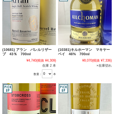
(10681) アラン バレルリザー
(10381)キルホーマン マキヤー
ブ 43％ 700ml
ベイ 46% 700ml
¥4,740
(税抜 ¥4,309)
¥8,070
(税抜 ¥7,336)
在庫 2 本
×在庫切れ
数量：
本