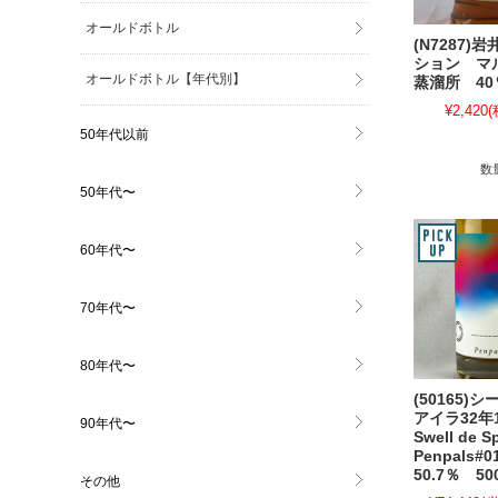
オールドボトル
(N7287)
ション マ
オールドボトル【年代別】
蒸溜所 40％
¥2,420
(
50年代以前
数
50年代〜
60年代〜
70年代〜
80年代〜
(50165)
アイラ32年
90年代〜
Swell de S
Penpals#
50.7％ 50
その他