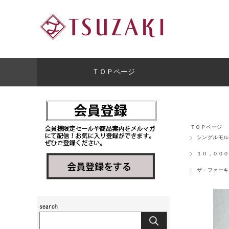
ＴＯＰページ
ＴＯＰページ
シングルモル
１０，０００
ザ・ファーキ