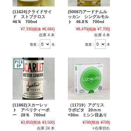
(11624)クライドサイ
(50067)アードナムル
ド ストブクロス
ッカン シングルモル
46％ 700ml
ト 46.8％ 700ml
¥7,330
(税抜 ¥6,664)
¥8,470
(税抜 ¥7,700)
在庫 4 本
在庫 4 本
数量：
本
数量：
本
(11862)スカーレッ
（11719）アグリス
ト アペリティーボ
ラボピタ 20ｍｍ
ー 28％ 700ml
×30m ミシン目あり
¥3,850
(税抜 ¥3,500)
¥780
(税抜 ¥709)
在庫 24 本
×在庫切れ