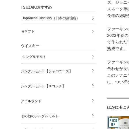
ズ、ジョニ
TSUZAKIおすすめ
スネーク等
長年の経験
Japanese Distillery（日本の蒸溜所）
ファーキン
eギフト
2023年
で作られた
ウイスキー
熟成です。
シングルモルト
ファーキン
合わせが良
シングルモルト【ジャパニーズ】
このテナニ
に、つい杯
シングルモルト【スコッチ】
アイルランド
ほかにもこ
その他のシングルモルト