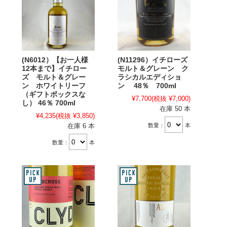
(N6012）【お一人様
(N11296）イチローズ
12本まで】イチロー
モルト＆グレーン ク
ズ モルト＆グレー
ラシカルエディショ
ン ホワイトリーフ
ン 48％ 700ml
（ギフトボックスな
¥7,700
(税抜 ¥7,000)
し） 46％ 700ml
在庫 50 本
¥4,235
(税抜 ¥3,850)
数量：
本
在庫 6 本
数量：
本