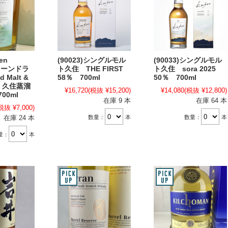
en
(90023)シングルモル
(90033)シングルモル
リーンドラ
ト久住 THE FIRST
ト久住 sora 2025
 Malt &
58％ 700ml
50％ 700ml
n 久住蒸溜
¥16,720
(税抜 ¥15,200)
¥14,080
(税抜 ¥12,800)
00ml
在庫 9 本
在庫 64 本
税抜 ¥7,000)
数量：
本
数量：
本
在庫 24 本
量：
本