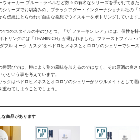
ーウォーカー ブルー・ラベルなど数々の有名なシリーズを手がけてき
のシリーズでお馴染みの、ブラックアダー・インターナショナル社の「
から伝統にとらわれず自由な発想でウイスキーをボトリングしています
の4つのスタイルの中のひとつ、「ザ ファーキン レア」には、個性を
春のボトリングには「TEANINICH」が選ばれました。ファーストフィ
”ダブル オーク カスク”をペドロヒメネスとオロロソのシェリーでシー
の樽選びでは、樽により別の風味を加えるのではなく、その原酒の良さ
いかという事を考えています。
ヤックはペドロヒメネスとオロロソのシェリーがソウルメイトとして選
を重ねてしまうことでしょう。
んな商品があります