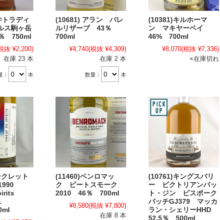
岩井トラディ
(10681) アラン バレ
(10381)キルホーマ
ルス駒ヶ岳
ルリザーブ 43％
ン マキヤーベイ
 750ml
700ml
46% 700ml
税抜 ¥2,200)
¥4,740
(税抜 ¥4,309)
¥8,070
(税抜 ¥7,336)
在庫 23 本
在庫 2 本
×在庫切れ
量：
本
数量：
本
シークレット
(11460)ベンロマッ
(10761)キングスバリ
1990
ク ピートスモーク
ー ビクトリアンバッ
pirits
2010 46％ 700ml
ト・ジン ビスポーク
01
バッチGJ379 マッカ
¥8,580
(税抜 ¥7,800)
0ml
ラン・シェリーHHD
在庫 8 本
52.5％ 500ml