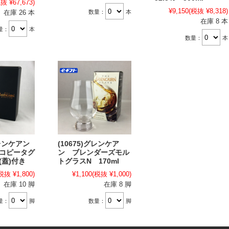
抜 ¥67,673)
¥9,150
(税抜 ¥8,318)
数量：
本
在庫 26 本
在庫 8 本
量：
本
数量：
本
グレンケアン
(10675)グレンケア
 コピータグ
ン ブレンダーズモル
(蓋)付き
トグラスN 170ml
税抜 ¥1,800)
¥1,100
(税抜 ¥1,000)
在庫 10 脚
在庫 8 脚
量：
脚
数量：
脚