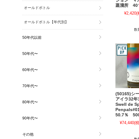
ション マ
蒸溜所 40％
オールドボトル
¥2,420
(
オールドボトル【年代別】
数
50年代以前
50年代〜
60年代〜
70年代〜
(50165)
アイラ32年
80年代〜
Swell de S
Penpals#
50.7％ 50
90年代〜
¥74,440
(税
その他
数