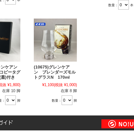
数量：
本
グレンケアン
(10675)グレンケア
 コピータグ
ン ブレンダーズモル
(蓋)付き
トグラスN 170ml
税抜 ¥1,800)
¥1,100
(税抜 ¥1,000)
在庫 10 脚
在庫 8 脚
量：
脚
数量：
脚