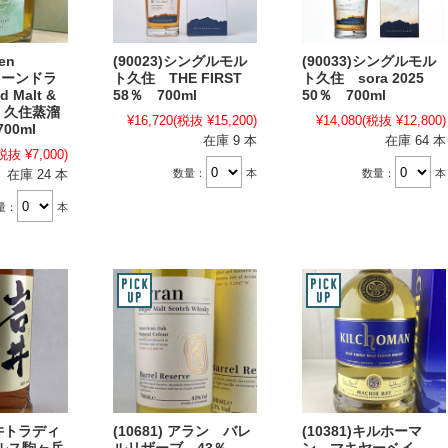
en
(90023)シングルモル
(90033)シングルモル
リーンドラ
ト久住 THE FIRST
ト久住 sora 2025
 Malt &
58％ 700ml
50％ 700ml
n 久住蒸溜
¥16,720
(税抜 ¥15,200)
¥14,080
(税抜 ¥12,800)
00ml
在庫 9 本
在庫 64 本
税抜 ¥7,000)
数量：
本
数量：
本
在庫 24 本
量：
本
岩井トラディ
(10681) アラン バレ
(10381)キルホーマ