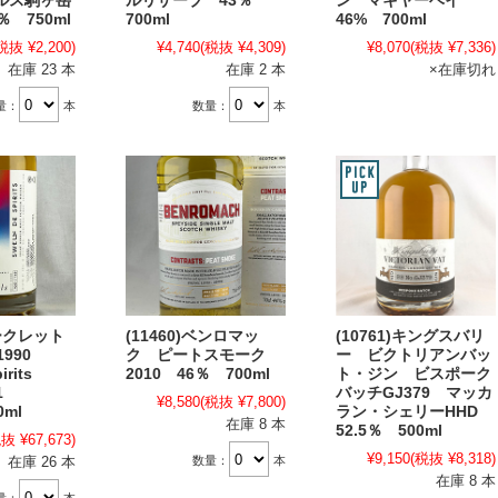
ルス駒ヶ岳
ルリザーブ 43％
ン マキヤーベイ
 750ml
700ml
46% 700ml
税抜 ¥2,200)
¥4,740
(税抜 ¥4,309)
¥8,070
(税抜 ¥7,336)
在庫 23 本
在庫 2 本
×在庫切れ
量：
本
数量：
本
シークレット
(11460)ベンロマッ
(10761)キングスバリ
1990
ク ピートスモーク
ー ビクトリアンバッ
pirits
2010 46％ 700ml
ト・ジン ビスポーク
01
バッチGJ379 マッカ
¥8,580
(税抜 ¥7,800)
0ml
ラン・シェリーHHD
在庫 8 本
52.5％ 500ml
抜 ¥67,673)
¥9,150
(税抜 ¥8,318)
数量：
本
在庫 26 本
在庫 8 本
量：
本