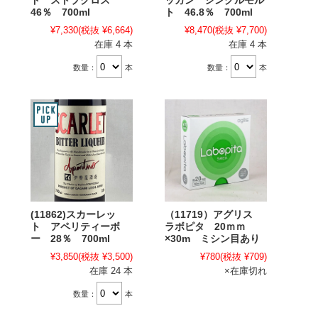
ド ストブクロス
ッカン シングルモル
46％ 700ml
ト 46.8％ 700ml
¥7,330
(税抜 ¥6,664)
¥8,470
(税抜 ¥7,700)
在庫 4 本
在庫 4 本
数量：
本
数量：
本
(11862)スカーレッ
（11719）アグリス
ト アペリティーボ
ラボピタ 20ｍｍ
ー 28％ 700ml
×30m ミシン目あり
¥3,850
(税抜 ¥3,500)
¥780
(税抜 ¥709)
在庫 24 本
×在庫切れ
数量：
本