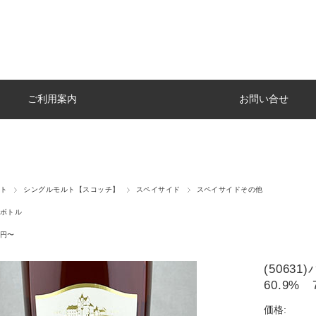
ご利用案内
お問い合せ
ト
シングルモルト【スコッチ】
スペイサイド
スペイサイドその他
ボトル
円〜
(506
60.9% 
価格: