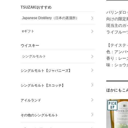
TSUZAKIおすすめ
バリンダロ
Japanese Distillery（日本の蒸溜所）
向けの限定
現当主のガ
eギフト
ライフルー
【テイステ
ウイスキー
色：アンバ
シングルモルト
香り：レー
味：ショウ
シングルモルト【ジャパニーズ】
シングルモルト【スコッチ】
ほかにもこ
アイルランド
その他のシングルモルト