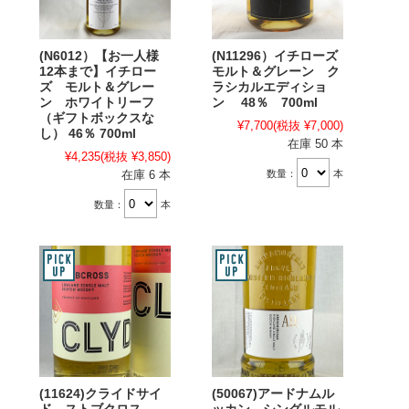
(N6012）【お一人様
(N11296）イチローズ
12本まで】イチロー
モルト＆グレーン ク
ズ モルト＆グレー
ラシカルエディショ
ン ホワイトリーフ
ン 48％ 700ml
（ギフトボックスな
¥7,700
(税抜 ¥7,000)
し） 46％ 700ml
在庫 50 本
¥4,235
(税抜 ¥3,850)
数量：
本
在庫 6 本
数量：
本
(11624)クライドサイ
(50067)アードナムル